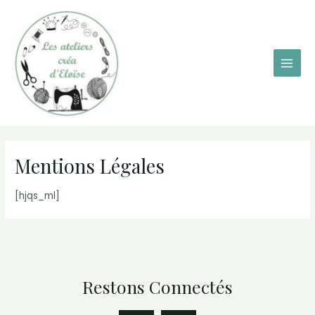
Aller
Main
au
Men
contenu
Mentions Légales
[hjqs_ml]
Restons Connectés